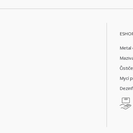
ESHOP
Metal 
Maziv
Čistič
Mycí p
Dezin