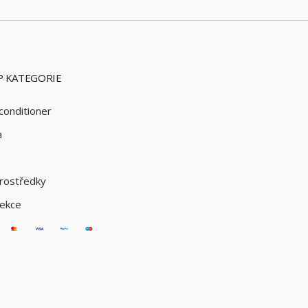
 KATEGORIE
conditioner
a
e
rostředky
fekce