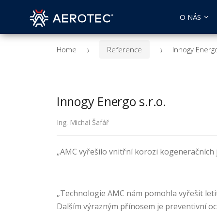
O NÁS
Home
Reference
Innogy Energo
Innogy Energo s.r.o.
Ing. Michal Šafář
„AMC vyřešilo vnitřní korozi kogeneračních 
„
Technologie AMC
nám pomohla vyřešit
let
Dalším výrazným přínosem je
preventivní o