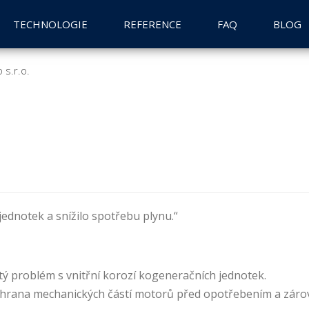
TECHNOLOGIE
REFERENCE
FAQ
BLOG
 s.r.o.
jednotek a snížilo spotřebu plynu.“
itý problém s vnitřní korozí kogeneračních jednotek
.
chrana mechanických částí motorů
před opotřebením a zár