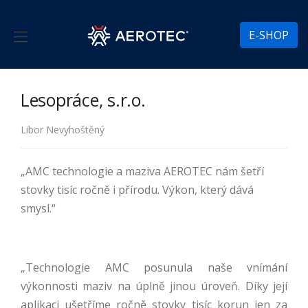
E-SHOP
Lesopráce, s.r.o.
Libor Nevyhoštěný
„AMC technologie a maziva AEROTEC nám šetří
stovky tisíc ročně i přírodu. Výkon, který dává
smysl.“
„
Technologie AMC
posunula naše vnímání
výkonnosti maziv na úplně jinou úroveň. Díky její
aplikaci
ušetříme ročně stovky tisíc korun
jen za