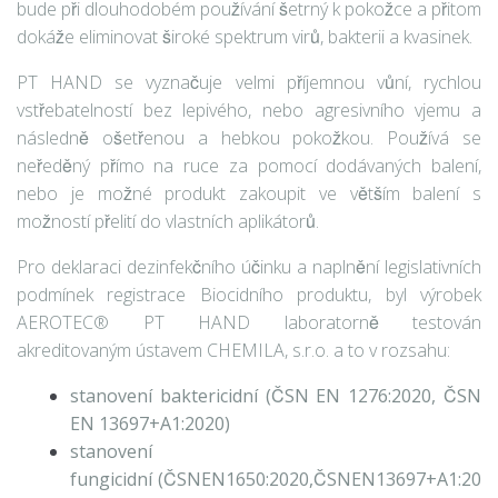
bude při dlouhodobém používání šetrný k pokožce a přitom
dokáže eliminovat široké spektrum virů, bakterii a kvasinek.
PT HAND se vyznačuje velmi příjemnou vůní, rychlou
vstřebatelností bez lepivého, nebo agresivního vjemu a
následně ošetřenou a hebkou pokožkou. Používá se
neředěný přímo na ruce za pomocí dodávaných balení,
nebo je možné produkt zakoupit ve větším balení s
možností přelití do vlastních aplikátorů.
Pro deklaraci dezinfekčního účinku a naplnění legislativních
podmínek registrace Biocidního produktu, byl výrobek
AEROTEC® PT HAND laboratorně testován
akreditovaným ústavem CHEMILA, s.r.o. a to v rozsahu:
stanovení baktericidní (ČSN EN 1276:2020, ČSN
EN 13697+A1:2020)
stanovení
fungicidní (ČSNEN1650:2020,ČSNEN13697+A1:20